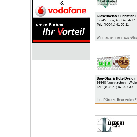
Glasermeister Christian
07745
Jena
, Am Birnstiel 1
Tel.:
(03641) 61 53 11
Wir machen mehr aus Gla
Bau-Glas & Holz-Desig
66540
Neunkirchen - Wiebe
Tel.:
(0 68 21) 97 297 30
Ihre Pläne zu Ihrer vollen Z