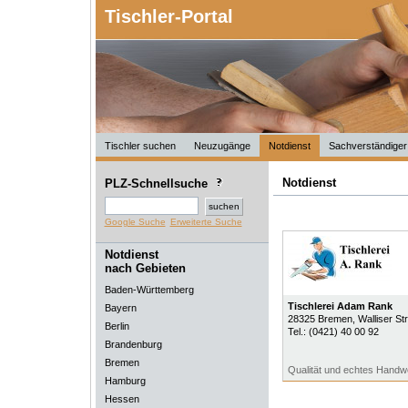
Tischler-Portal
Tischler suchen
Neuzugänge
Notdienst
Sachverständiger
Notdienst
PLZ-Schnellsuche
Google Suche
Erweiterte Suche
Notdienst
nach Gebieten
Baden-Württemberg
Tischlerei Adam Rank
Bayern
28325
Bremen
, Walliser S
Berlin
Tel.:
(0421) 40 00 92
Brandenburg
Bremen
Qualität und echtes Handwe
Hamburg
Hessen