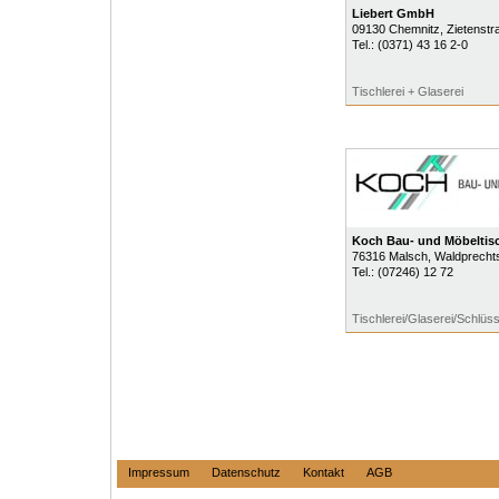
Liebert GmbH
09130
Chemnitz
, Zietenst
Tel.:
(0371) 43 16 2-0
Tischlerei + Glaserei
Koch Bau- und Möbeltisc
76316
Malsch
, Waldprecht
Tel.:
(07246) 12 72
Tischlerei/Glaserei/Schlüss
Impressum
Datenschutz
Kontakt
AGB