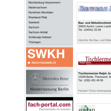
Mecklenburg-Vorpommern
Niedersachsen
Nordrhein-Westfalen
Rheinland-Pfalz
Saarland
Bau- und Möbeltischlerei
26603
Aurich
, Leerer Land
Sachsen
Tel.:
(04941) 25 58
Sachsen-Anhalt
Schleswig-Holstein
Hinrichs Die Bau- und Möbel
Thüringen
Tischlermeister Ralph Jo
13349
Berlin
, Themsestr. 6
Tel.:
(030) 451 49 09
Fenster-Türen-Innenausb