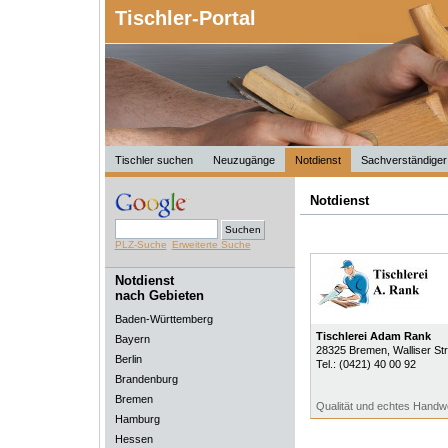
Tischler-Portal
Tischler suchen
Neuzugänge
Notdienst
Sachverständiger
Notdienst
PLZ-Suche
Erweiterte Suche
Notdienst
nach Gebieten
Baden-Württemberg
Tischlerei Adam Rank
Bayern
28325
Bremen
, Walliser S
Berlin
Tel.:
(0421) 40 00 92
Brandenburg
Bremen
Qualität und echtes Handwe
Hamburg
Hessen