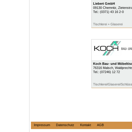
Liebert GmbH
09130
Chemnitz
, Zietenst
Tel.:
(0371) 43 16 2-0
Tischlerei + Glaserei
Koch Bau- und Möbeltisc
76316
Malsch
, Waldprecht
Tel.:
(07246) 12 72
Tischlerei/Glaserei/Schlüss
Impressum
Datenschutz
Kontakt
AGB