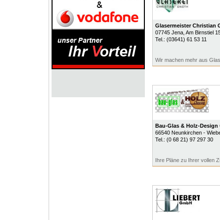
Glasermeister Christian
07745
Jena
, Am Birnstiel 1
Tel.:
(03641) 61 53 11
Wir machen mehr aus Gla
Bau-Glas & Holz-Desig
66540
Neunkirchen - Wiebe
Tel.:
(0 68 21) 97 297 30
Ihre Pläne zu Ihrer vollen Z