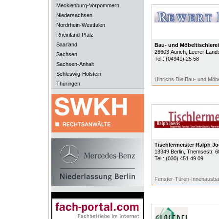
Mecklenburg-Vorpommern
Niedersachsen
Nordrhein-Westfalen
Rheinland-Pfalz
Saarland
Bau- und Möbeltischlerei
26603
Aurich
, Leerer Land
Sachsen
Tel.:
(04941) 25 58
Sachsen-Anhalt
Schleswig-Holstein
Hinrichs Die Bau- und Möbel
Thüringen
Tischlermeister Ralph Jo
13349
Berlin
, Themsestr. 6
Tel.:
(030) 451 49 09
Fenster-Türen-Innenausb